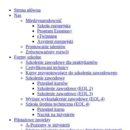
Impressum
Datenschutzerklärung
Strona główna
Nas
Międzynarodowość
Szkoła europejska
Program Erasmus+
eTwinning
Asystent europejski
Promowanie talentów
Zrównoważony rozwój
Formy szkolne
Szkolenie zawodowe dla praktykantów
Certyfikowani technicy
Kursy przygotowujące do szkolenia zawodowego
Szkolenie zawodowe
Przegląd kursów
Szkolenie zawodowe (EQL 2)
Szkolenie zawodowe (EQL 3)
Wyższe wykształcenie zawodowe (EQL 4)
Szkoła średnia techniczna (EQL 4)
Przegląd kursu
Nacisk na inżynierię
Pilotażowe projekty
A-Poziomy w inżynierii