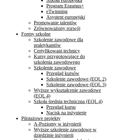
Szkoła europejska
Program Erasmus+
eTwinning
Asystent europejski
Promowanie talentów
Zrównoważony rozwój
Formy szkolne
Szkolenie zawodowe dla
praktykantów
Certyfikowani technicy
Kursy przygotowujące do
szkolenia zawodowego
Szkolenie zawodowe
Przegląd kursów
Szkolenie zawodowe (EQL 2)
Szkolenie zawodowe (EQL 3)
Wyższe wykształcenie zawodowe
(EQL 4)
Szkoła średnia techniczna (EQL 4)
Przegląd kursu
Nacisk na inżynierię
Pilotażowe projekty
A-Poziomy w inżynierii
Wyższe szkolenie zawodowe w
dziedzinie inżynierii