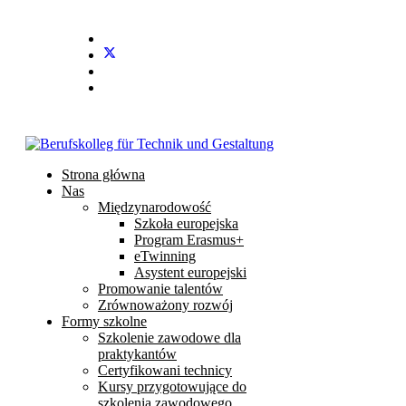
Stundenplan
E-Mail
IServ
Strona główna
Nas
Międzynarodowość
Szkoła europejska
Program Erasmus+
eTwinning
Asystent europejski
Promowanie talentów
Zrównoważony rozwój
Formy szkolne
Szkolenie zawodowe dla
praktykantów
Certyfikowani technicy
Kursy przygotowujące do
szkolenia zawodowego