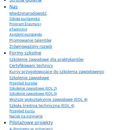
Nas
Międzynarodowość
Szkoła europejska
Program Erasmus+
eTwinning
Asystent europejski
Promowanie talentów
Zrównoważony rozwój
Formy szkolne
Szkolenie zawodowe dla praktykantów
Certyfikowani technicy
Kursy przygotowujące do szkolenia zawodowego
Szkolenie zawodowe
Przegląd kursów
Szkolenie zawodowe (EQL 2)
Szkolenie zawodowe (EQL 3)
Wyższe wykształcenie zawodowe (EQL 4)
Szkoła średnia techniczna (EQL 4)
Przegląd kursu
Nacisk na inżynierię
Pilotażowe projekty
A-Poziomy w inżynierii