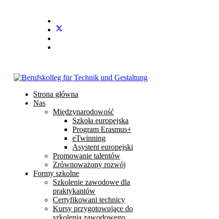
Stundenplan
E-Mail
IServ
Strona główna
Nas
Międzynarodowość
Szkoła europejska
Program Erasmus+
eTwinning
Asystent europejski
Promowanie talentów
Zrównoważony rozwój
Formy szkolne
Szkolenie zawodowe dla
praktykantów
Certyfikowani technicy
Kursy przygotowujące do
szkolenia zawodowego