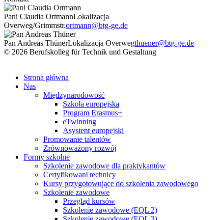
Pani Claudia Ortmann
Lokalizacja
Overweg/Grimmstr.
ortmann@btg-ge.de
Pan Andreas Thüner
Lokalizacja Overweg
thuener@btg-ge.de
© 2026 Berufskolleg für Technik und Gestaltung
Impressum
Datenschutzerklärung
Strona główna
Nas
Międzynarodowość
Szkoła europejska
Program Erasmus+
eTwinning
Asystent europejski
Promowanie talentów
Zrównoważony rozwój
Formy szkolne
Szkolenie zawodowe dla praktykantów
Certyfikowani technicy
Kursy przygotowujące do szkolenia zawodowego
Szkolenie zawodowe
Przegląd kursów
Szkolenie zawodowe (EQL 2)
Szkolenie zawodowe (EQL 3)