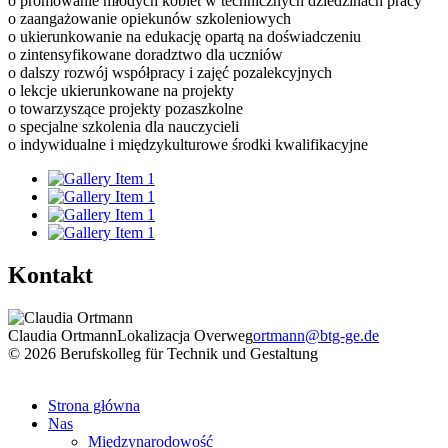
o promowanie młodych kobiet w technicznych dziedzinach pracy
o zaangażowanie opiekunów szkoleniowych
o ukierunkowanie na edukację opartą na doświadczeniu
o zintensyfikowane doradztwo dla uczniów
o dalszy rozwój współpracy i zajęć pozalekcyjnych
o lekcje ukierunkowane na projekty
o towarzyszące projekty pozaszkolne
o specjalne szkolenia dla nauczycieli
o indywidualne i międzykulturowe środki kwalifikacyjne
Kontakt
Claudia Ortmann
Lokalizacja Overweg
ortmann@btg-ge.de
© 2026 Berufskolleg für Technik und Gestaltung
Impressum
Datenschutzerklärung
Strona główna
Nas
Międzynarodowość