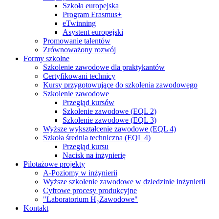
Szkoła europejska
Program Erasmus+
eTwinning
Asystent europejski
Promowanie talentów
Zrównoważony rozwój
Formy szkolne
Szkolenie zawodowe dla praktykantów
Certyfikowani technicy
Kursy przygotowujące do szkolenia zawodowego
Szkolenie zawodowe
Przegląd kursów
Szkolenie zawodowe (EQL 2)
Szkolenie zawodowe (EQL 3)
Wyższe wykształcenie zawodowe (EQL 4)
Szkoła średnia techniczna (EQL 4)
Przegląd kursu
Nacisk na inżynierię
Pilotażowe projekty
A-Poziomy w inżynierii
Wyższe szkolenie zawodowe w dziedzinie inżynierii
Cyfrowe procesy produkcyjne
"Laboratorium H₂Zawodowe"
Kontakt