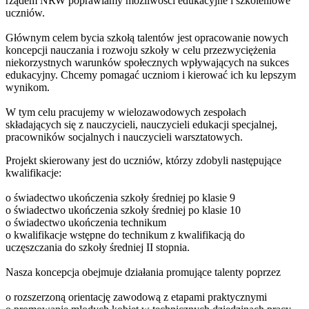
rządem NRW poprawiamy możliwości edukacyjne i szkoleniowe
uczniów.
Głównym celem bycia szkołą talentów jest opracowanie nowych
koncepcji nauczania i rozwoju szkoły w celu przezwyciężenia
niekorzystnych warunków społecznych wpływających na sukces
edukacyjny. Chcemy pomagać uczniom i kierować ich ku lepszym
wynikom.
W tym celu pracujemy w wielozawodowych zespołach
składających się z nauczycieli, nauczycieli edukacji specjalnej,
pracowników socjalnych i nauczycieli warsztatowych.
Projekt skierowany jest do uczniów, którzy zdobyli następujące
kwalifikacje:
o świadectwo ukończenia szkoły średniej po klasie 9
o świadectwo ukończenia szkoły średniej po klasie 10
o świadectwo ukończenia technikum
o kwalifikacje wstępne do technikum z kwalifikacją do
uczęszczania do szkoły średniej II stopnia.
Nasza koncepcja obejmuje działania promujące talenty poprzez
o rozszerzoną orientację zawodową z etapami praktycznymi