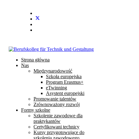
Stundenplan
E-Mail
IServ
Strona główna
Nas
Międzynarodowość
Szkoła europejska
Program Erasmus+
eTwinning
Asystent europejski
Promowanie talentów
Zrównoważony rozwój
Formy szkolne
Szkolenie zawodowe dla
praktykantów
Certyfikowani technicy
Kursy przygotowujące do
szkolenia zawodowego