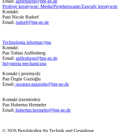
Email:
auffenberg@btg-ge.de
Profesje kreatywne: Media/Projektowanie/Zawody kreatywne
Kontakt:
Pani Nicole Rudorf
Email:
rudorf@btg-ge.de
Technologia informacyjna
Kontakt:
Pan Tobias Auffenberg
Email:
auffenberg@btg-ge.de
Inżynieria mechaniczna
Kontakt ( przemysł):
Pan Özgür Gazioğlu
Email:
oezguer.gazioglu@btg-ge.de
Kontakt (rzemiosło):
Pan Hubertus Hermeler
Email:
hubertus.hermeler@btg-ge.de
© 2026 Berufskolleg für Technik und Gestaltung