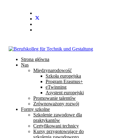
Stundenplan
E-Mail
IServ
Strona główna
Nas
Międzynarodowość
Szkoła europejska
Program Erasmus+
eTwinning
Asystent europejski
Promowanie talentów
Zrównoważony rozwój
Formy szkolne
Szkolenie zawodowe dla
praktykantów
Certyfikowani technicy
Kursy przygotowujące do
szkolenia zawodowego