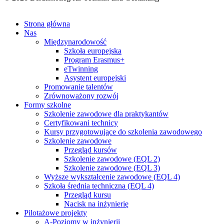
Impressum
Datenschutzerklärung
Strona główna
Nas
Międzynarodowość
Szkoła europejska
Program Erasmus+
eTwinning
Asystent europejski
Promowanie talentów
Zrównoważony rozwój
Formy szkolne
Szkolenie zawodowe dla praktykantów
Certyfikowani technicy
Kursy przygotowujące do szkolenia zawodowego
Szkolenie zawodowe
Przegląd kursów
Szkolenie zawodowe (EQL 2)
Szkolenie zawodowe (EQL 3)
Wyższe wykształcenie zawodowe (EQL 4)
Szkoła średnia techniczna (EQL 4)
Przegląd kursu
Nacisk na inżynierię
Pilotażowe projekty
A-Poziomy w inżynierii