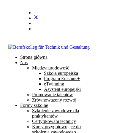
Stundenplan
E-Mail
IServ
Strona główna
Nas
Międzynarodowość
Szkoła europejska
Program Erasmus+
eTwinning
Asystent europejski
Promowanie talentów
Zrównoważony rozwój
Formy szkolne
Szkolenie zawodowe dla
praktykantów
Certyfikowani technicy
Kursy przygotowujące do
szkolenia zawodowego