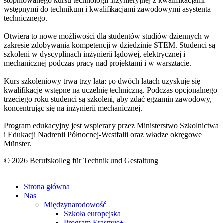
stopniowanego kursu technologii inżynieryjnej z kwalifikacjami
wstępnymi do technikum i kwalifikacjami zawodowymi asystenta
technicznego.
Otwiera to nowe możliwości dla studentów studiów dziennych w
zakresie zdobywania kompetencji w dziedzinie STEM. Studenci są
szkoleni w dyscyplinach inżynierii lądowej, elektrycznej i
mechanicznej podczas pracy nad projektami i w warsztacie.
Kurs szkoleniowy trwa trzy lata: po dwóch latach uzyskuje się
kwalifikacje wstępne na uczelnię techniczną. Podczas opcjonalnego
trzeciego roku studenci są szkoleni, aby zdać egzamin zawodowy,
koncentrując się na inżynierii mechanicznej.
Program edukacyjny jest wspierany przez Ministerstwo Szkolnictwa
i Edukacji Nadrenii Północnej-Westfalii oraz władze okręgowe
Münster.
© 2026 Berufskolleg für Technik und Gestaltung
Impressum
Datenschutzerklärung
Strona główna
Nas
Międzynarodowość
Szkoła europejska
Program Erasmus+