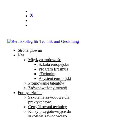
Stundenplan
E-Mail
IServ
Strona główna
Nas
Międzynarodowość
Szkoła europejska
Program Erasmus+
eTwinning
Asystent europejski
Promowanie talentów
Zrównoważony rozwój
Formy szkolne
Szkolenie zawodowe dla
praktykantów
Certyfikowani technicy
Kursy przygotowujące do
szkolenia zawodowego