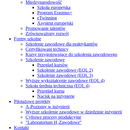
Międzynarodowość
Szkoła europejska
Program Erasmus+
eTwinning
Asystent europejski
Promowanie talentów
Zrównoważony rozwój
Formy szkolne
Szkolenie zawodowe dla praktykantów
Certyfikowani technicy
Kursy przygotowujące do szkolenia zawodowego
Szkolenie zawodowe
Przegląd kursów
Szkolenie zawodowe (EQL 2)
Szkolenie zawodowe (EQL 3)
Wyższe wykształcenie zawodowe (EQL 4)
Szkoła średnia techniczna (EQL 4)
Przegląd kursu
Nacisk na inżynierię
Pilotażowe projekty
A-Poziomy w inżynierii
Wyższe szkolenie zawodowe w dziedzinie inżynierii
Cyfrowe procesy produkcyjne
"Laboratorium H₂Zawodowe"
Kontakt