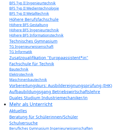
BFS Typ II Ingenieurtechnik
BFS Typ II Medientechnologie
BFS Typ II Metalltechnik
Höhere Berufsfachschule
Höhere BFS Gestaltung
Höhere BFS Ingenieurtechnik
Höhere BFS Informationstechnik
Technisches Gymnasium
TG Ingenieurwissenschaft
TG Informatik
Zusatzqualifikation "Europaassistent*in"
Fachschule für Technik
Bautechnik
Elektrotechnik
Maschinenbautechnik
Vorbereitungskurs: Ausbildereignungsprüfung (IHK)
Aufbaubildungsgang Betriebswirtschaftslehre
Duales Studium Industriemechaniker/in
Mehr als Unterricht
Aktuelles
Beratung für Schülerinnen/Schüler
Schulversuche
Berufliches Gymnasium Ingenieurwissenschaften