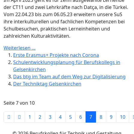
Im April 2023 geht es für zehn ausgewählte Lernende
der CT11 und zwei Lehrkräfte nach Datça, in die Türkei.
Vom 22.04.23 bis zum 06.05.23 erweitern unsere SuS
ihre interkulturellen und fachlichen Kompetenzen bei
Schulbesuchen, praktischen Lerneinheiten und
zahlreichen Kulturaktivitäten.
Weiterlesen …
Erste Erasmus+ Projekte nach Corona
Schulentwicklungsplanung für Berufskollegs in
Gelsenkirchen
Das btg im Team auf dem Weg zur Digitalisierung
Der Techniktag Gelsenkirchen
Seite 7 von 10
1
2
3
4
5
6
7
8
9
10
© 2026 Berufskolleg für Technik und Gestaltung