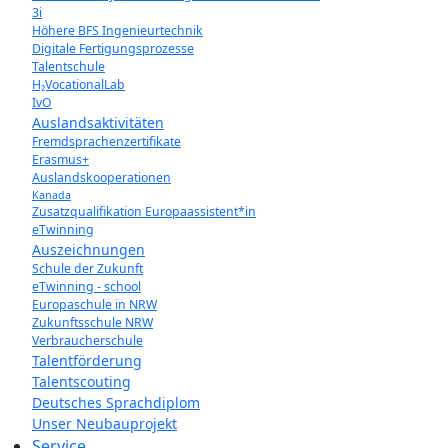
3i
Höhere BFS Ingenieurtechnik
Digitale Fertigungsprozesse
Talentschule
H₂VocationalLab
IvO
Auslandsaktivitäten
Fremdsprachenzertifikate
Erasmus+
Auslandskooperationen
Kanada
Zusatzqualifikation Europaassistent*in
eTwinning
Auszeichnungen
Schule der Zukunft
eTwinning - school
Europaschule in NRW
Zukunftsschule NRW
Verbraucherschule
Talentförderung
Talentscouting
Deutsches Sprachdiplom
Unser Neubauprojekt
Service