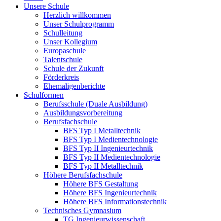
Unsere Schule
Herzlich willkommen
Unser Schulprogramm
Schulleitung
Unser Kollegium
Europaschule
Talentschule
Schule der Zukunft
Förderkreis
Ehemaligenberichte
Schulformen
Berufsschule (Duale Ausbildung)
Ausbildungsvorbereitung
Berufsfachschule
BFS Typ I Metalltechnik
BFS Typ I Medientechnologie
BFS Typ II Ingenieurtechnik
BFS Typ II Medientechnologie
BFS Typ II Metalltechnik
Höhere Berufsfachschule
Höhere BFS Gestaltung
Höhere BFS Ingenieurtechnik
Höhere BFS Informationstechnik
Technisches Gymnasium
TG Ingenieurwissenschaft