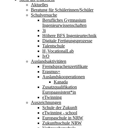
Aktuelles
Beratung für Schülerinnen/Schüler
Schulversuche
Berufliches Gymnasium
Ingenieurwissenschaften
3i
Höhere BFS Ingenieurtechnik
Digitale Fertigungsprozesse
Talentschule
H₂VocationalLab
IvO
Auslandsaktivitäten
Fremdsprachenzertifikate
Erasmus+
Auslandskooperationen
Kanada
Zusatzqualifikation
Europaassistent*in
eTwinning
Auszeichnungen
Schule der Zukunft
eTwinning - school
Europaschule in NRW
Zukunftsschule NRW