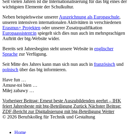
Seit vielen Jahren ist die Internationalisierung für das btg eines der
wichtigsten Elemente der Schulkultur.
Neben beispielsweise unserer
Auszeichnung als Europaschule
,
unseren intensiven internationalen Aktivitäten in verschiedenen
Erasmus+ Projekten
oder unserer Zusatzqualifikation
Europaassistent:in
spiegelt sich dies nun auch im mehrsprachigen
Auftritt der btg-Website wider.
Bereits seit Jahresbeginn steht unsere Website in
englischer
Sprache
zur Verfügung.
Seit Mitte des Jahres kann man sich nun auch in
französisch
und
polnisch
über das btg informieren.
Have fun …
Amuse-toi bien …
Miłej zabawy …
Vorheriger Beitrag: Erneut beste Auszubildenden geehrt – IHK
feiert Jahresbeste mit btg-Beteiligung
Zurück
Nächster Beitrag:
ZDF-Bericht zur Digitalisierung mit btg-Beteiligung
Weiter
© 2026 Berufskolleg für Technik und Gestaltung
Impressum
Datenschutzerklärung
Home