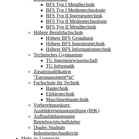
BFS Typ I Metalltechnik
BFS Typ I Medientechnologie
BFS Typ II Ingenieurtechnik
BFS Typ II Medientechnologie
BFS Typ II Metalltechnik
Höhere Berufsfachschule
Höhere BFS Gestaltung
Höhere BFS Ingenieurtechnik
Höhere BFS Informationstechnik
Technisches Gymnasium
TG Ingenieurwissenschaft
TG Informatik
Zusatzqualifikation
"Europaassistent*in"
Fachschule für Technik
Bautechnik
Elektrotechnik
Maschinenbautechnik
Vorbereitungskurs:
Ausbildereignungsprüfung (IHK)
Aufbaubildungsgang
Betriebswirtschaftslehre
Duales Studium
Industriemechaniker/in
Mehr als Unterricht