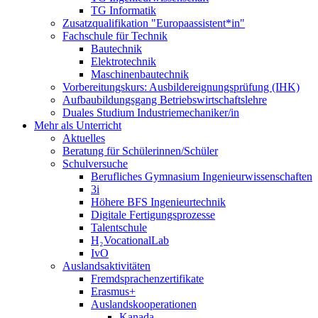
TG Informatik
Zusatzqualifikation "Europaassistent*in"
Fachschule für Technik
Bautechnik
Elektrotechnik
Maschinenbautechnik
Vorbereitungskurs: Ausbildereignungsprüfung (IHK)
Aufbaubildungsgang Betriebswirtschaftslehre
Duales Studium Industriemechaniker/in
Mehr als Unterricht
Aktuelles
Beratung für Schülerinnen/Schüler
Schulversuche
Berufliches Gymnasium Ingenieurwissenschaften
3i
Höhere BFS Ingenieurtechnik
Digitale Fertigungsprozesse
Talentschule
H₂VocationalLab
IvO
Auslandsaktivitäten
Fremdsprachenzertifikate
Erasmus+
Auslandskooperationen
Kanada