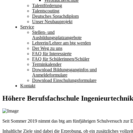
Verbraucherschule
Talentförderung
Talentscouting
Deutsches Sprachdiplom
Unser Neubauprojekt
Service
Stellen- und
Ausbildungsplatzangebote
Lehrerin/Lehrer am btg werden
Der Weg zu uns
FAQ für Interessierte
FAQ für Schülerinnen/Schüler
Terminkalender
Download Bildungsganginfos und
Anmeldeformulare
Download Einschulungsformulare
Kontakt
Höhere Berufsfachschule Ingenieurtechni
Seit Sommer 2019 nimmt das btg am fünfjährigen Schulversuch zur Er
Inhaltliche Ziele sind dabei die Erprobung, ob ein zusätzliches voll