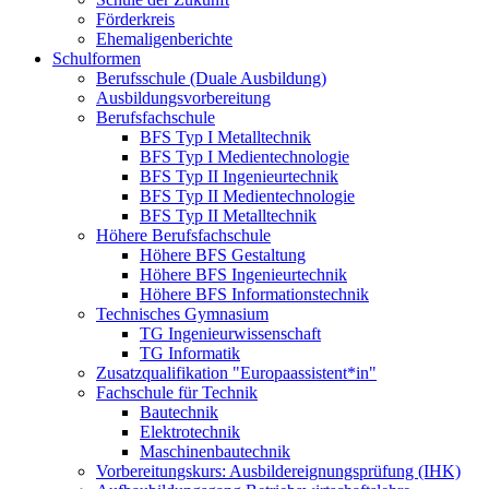
Förderkreis
Ehemaligenberichte
Schulformen
Berufsschule (Duale Ausbildung)
Ausbildungsvorbereitung
Berufsfachschule
BFS Typ I Metalltechnik
BFS Typ I Medientechnologie
BFS Typ II Ingenieurtechnik
BFS Typ II Medientechnologie
BFS Typ II Metalltechnik
Höhere Berufsfachschule
Höhere BFS Gestaltung
Höhere BFS Ingenieurtechnik
Höhere BFS Informationstechnik
Technisches Gymnasium
TG Ingenieurwissenschaft
TG Informatik
Zusatzqualifikation "Europaassistent*in"
Fachschule für Technik
Bautechnik
Elektrotechnik
Maschinenbautechnik
Vorbereitungskurs: Ausbildereignungsprüfung (IHK)