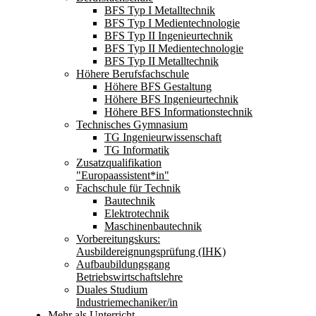
BFS Typ I Metalltechnik
BFS Typ I Medientechnologie
BFS Typ II Ingenieurtechnik
BFS Typ II Medientechnologie
BFS Typ II Metalltechnik
Höhere Berufsfachschule
Höhere BFS Gestaltung
Höhere BFS Ingenieurtechnik
Höhere BFS Informationstechnik
Technisches Gymnasium
TG Ingenieurwissenschaft
TG Informatik
Zusatzqualifikation
"Europaassistent*in"
Fachschule für Technik
Bautechnik
Elektrotechnik
Maschinenbautechnik
Vorbereitungskurs:
Ausbildereignungsprüfung (IHK)
Aufbaubildungsgang
Betriebswirtschaftslehre
Duales Studium
Industriemechaniker/in
Mehr als Unterricht