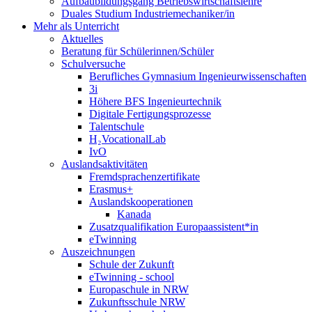
Aufbaubildungsgang Betriebswirtschaftslehre
Duales Studium Industriemechaniker/in
Mehr als Unterricht
Aktuelles
Beratung für Schülerinnen/Schüler
Schulversuche
Berufliches Gymnasium Ingenieurwissenschaften
3i
Höhere BFS Ingenieurtechnik
Digitale Fertigungsprozesse
Talentschule
H₂VocationalLab
IvO
Auslandsaktivitäten
Fremdsprachenzertifikate
Erasmus+
Auslandskooperationen
Kanada
Zusatzqualifikation Europaassistent*in
eTwinning
Auszeichnungen
Schule der Zukunft
eTwinning - school
Europaschule in NRW
Zukunftsschule NRW