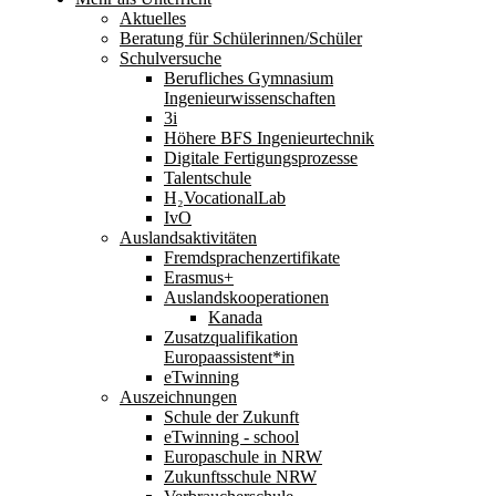
Aktuelles
Beratung für Schülerinnen/Schüler
Schulversuche
Berufliches Gymnasium
Ingenieurwissenschaften
3i
Höhere BFS Ingenieurtechnik
Digitale Fertigungsprozesse
Talentschule
H₂VocationalLab
IvO
Auslandsaktivitäten
Fremdsprachenzertifikate
Erasmus+
Auslandskooperationen
Kanada
Zusatzqualifikation
Europaassistent*in
eTwinning
Auszeichnungen
Schule der Zukunft
eTwinning - school
Europaschule in NRW
Zukunftsschule NRW