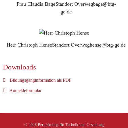
Frau Claudia Bage
Standort Overweg
bage@btg-
ge.de
Herr Christoph Hense
Standort Overweg
hense@btg-ge.de
Downloads
Bildungsganginformation als PDF
Anmeldeformular
© 2026 Berufskolleg für Technik und Gestaltung