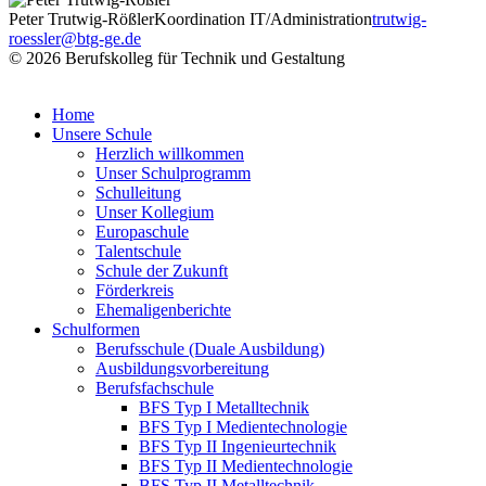
Peter Trutwig-Rößler
Koordination IT/Administration
trutwig-
roessler@btg-ge.de
© 2026 Berufskolleg für Technik und Gestaltung
Impressum
Datenschutzerklärung
Home
Unsere Schule
Herzlich willkommen
Unser Schulprogramm
Schulleitung
Unser Kollegium
Europaschule
Talentschule
Schule der Zukunft
Förderkreis
Ehemaligenberichte
Schulformen
Berufsschule (Duale Ausbildung)
Ausbildungsvorbereitung
Berufsfachschule
BFS Typ I Metalltechnik
BFS Typ I Medientechnologie
BFS Typ II Ingenieurtechnik
BFS Typ II Medientechnologie
BFS Typ II Metalltechnik