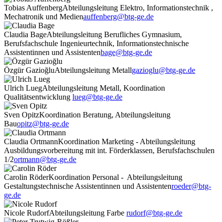
Tobias Auffenberg
Abteilungsleitung Elektro, Informationstechnik ,
Mechatronik und Medien
auffenberg@btg-ge.de
Claudia Bage
Abteilungsleitung Berufliches Gymnasium,
Berufsfachschule Ingenieurtechnik, Informationstechnische
Assistentinnen und Assistenten
bage@btg-ge.de
Özgür Gazioğlu
Abteilungsleitung Metall
gazioglu@btg-ge.de
Ulrich Lueg
Abteilungsleitung Metall, Koordination
Qualitätsentwicklung
lueg@btg-ge.de
Sven Opitz
Koordination Beratung, Abteilungsleitung
Bau
opitz@btg-ge.de
Claudia Ortmann
Koordination Marketing - Abteilungsleitung
Ausbildungsvorbereitung mit int. Förderklassen, Berufsfachschulen
1/2
ortmann@btg-ge.de
Carolin Röder
Koordination Personal - Abteilungsleitung
Gestaltungstechnische Assistentinnen und Assistenten
roeder@btg-
ge.de
Nicole Rudorf
Abteilungsleitung Farbe
rudorf@btg-ge.de