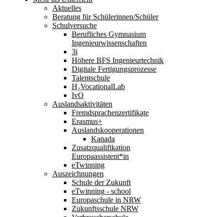
Aktuelles
Beratung für Schülerinnen/Schüler
Schulversuche
Berufliches Gymnasium
Ingenieurwissenschaften
3i
Höhere BFS Ingenieurtechnik
Digitale Fertigungsprozesse
Talentschule
H₂VocationalLab
IvO
Auslandsaktivitäten
Fremdsprachenzertifikate
Erasmus+
Auslandskooperationen
Kanada
Zusatzqualifikation
Europaassistent*in
eTwinning
Auszeichnungen
Schule der Zukunft
eTwinning - school
Europaschule in NRW
Zukunftsschule NRW