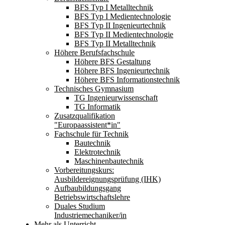
BFS Typ I Metalltechnik
BFS Typ I Medientechnologie
BFS Typ II Ingenieurtechnik
BFS Typ II Medientechnologie
BFS Typ II Metalltechnik
Höhere Berufsfachschule
Höhere BFS Gestaltung
Höhere BFS Ingenieurtechnik
Höhere BFS Informationstechnik
Technisches Gymnasium
TG Ingenieurwissenschaft
TG Informatik
Zusatzqualifikation
"Europaassistent*in"
Fachschule für Technik
Bautechnik
Elektrotechnik
Maschinenbautechnik
Vorbereitungskurs:
Ausbildereignungsprüfung (IHK)
Aufbaubildungsgang
Betriebswirtschaftslehre
Duales Studium
Industriemechaniker/in
Mehr als Unterricht