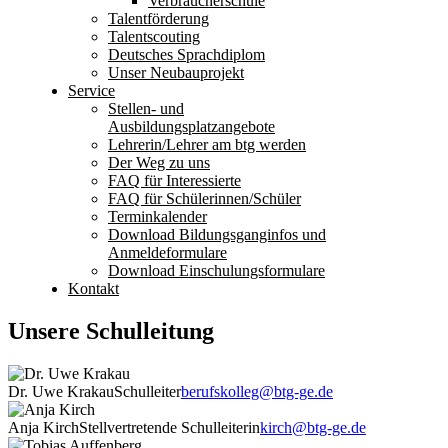
Verbraucherschule
Talentförderung
Talentscouting
Deutsches Sprachdiplom
Unser Neubauprojekt
Service
Stellen- und
Ausbildungsplatzangebote
Lehrerin/Lehrer am btg werden
Der Weg zu uns
FAQ für Interessierte
FAQ für Schülerinnen/Schüler
Terminkalender
Download Bildungsganginfos und
Anmeldeformulare
Download Einschulungsformulare
Kontakt
Unsere Schulleitung
Dr. Uwe Krakau
Schulleiter
berufskolleg@btg-ge.de
Anja Kirch
Stellvertretende Schulleiterin
kirch@btg-ge.de