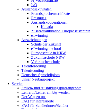
H₂VocationalLab
IvO
Auslandsaktivitäten
Fremdsprachenzertifikate
Erasmus+
Auslandskooperationen
Kanada
Zusatzqualifikation Europaassistent*in
eTwinning
Auszeichnungen
Schule der Zukunft
eTwinning - school
Europaschule in NRW
Zukunftsschule NRW
Verbraucherschule
Talentförderung
Talentscouting
Deutsches Sprachdiplom
Unser Neubauprojekt
Service
Stellen- und Ausbildungsplatzangebote
Lehrerin/Lehrer am btg werden
Der Weg zu uns
FAQ für Interessierte
FAQ für Schülerinnen/Schüler