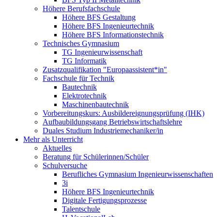
Höhere Berufsfachschule
Höhere BFS Gestaltung
Höhere BFS Ingenieurtechnik
Höhere BFS Informationstechnik
Technisches Gymnasium
TG Ingenieurwissenschaft
TG Informatik
Zusatzqualifikation "Europaassistent*in"
Fachschule für Technik
Bautechnik
Elektrotechnik
Maschinenbautechnik
Vorbereitungskurs: Ausbildereignungsprüfung (IHK)
Aufbaubildungsgang Betriebswirtschaftslehre
Duales Studium Industriemechaniker/in
Mehr als Unterricht
Aktuelles
Beratung für Schülerinnen/Schüler
Schulversuche
Berufliches Gymnasium Ingenieurwissenschaften
3i
Höhere BFS Ingenieurtechnik
Digitale Fertigungsprozesse
Talentschule