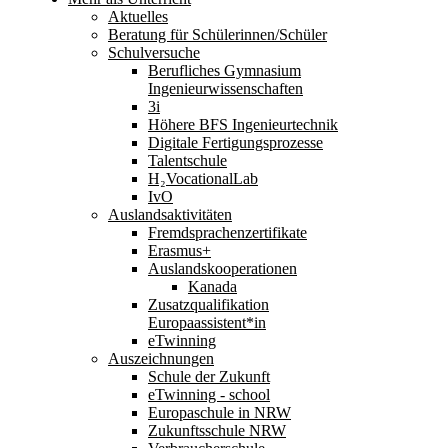
Aktuelles
Beratung für Schülerinnen/Schüler
Schulversuche
Berufliches Gymnasium
Ingenieurwissenschaften
3i
Höhere BFS Ingenieurtechnik
Digitale Fertigungsprozesse
Talentschule
H₂VocationalLab
IvO
Auslandsaktivitäten
Fremdsprachenzertifikate
Erasmus+
Auslandskooperationen
Kanada
Zusatzqualifikation
Europaassistent*in
eTwinning
Auszeichnungen
Schule der Zukunft
eTwinning - school
Europaschule in NRW
Zukunftsschule NRW