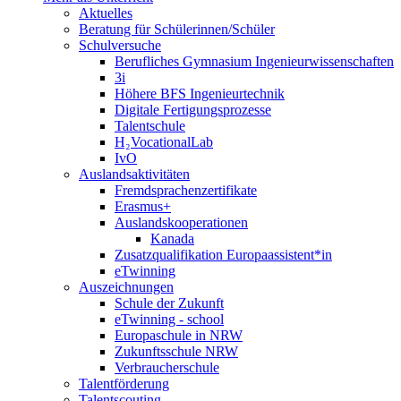
Aktuelles
Beratung für Schülerinnen/Schüler
Schulversuche
Berufliches Gymnasium Ingenieurwissenschaften
3i
Höhere BFS Ingenieurtechnik
Digitale Fertigungsprozesse
Talentschule
H₂VocationalLab
IvO
Auslandsaktivitäten
Fremdsprachenzertifikate
Erasmus+
Auslandskooperationen
Kanada
Zusatzqualifikation Europaassistent*in
eTwinning
Auszeichnungen
Schule der Zukunft
eTwinning - school
Europaschule in NRW
Zukunftsschule NRW
Verbraucherschule
Talentförderung
Talentscouting