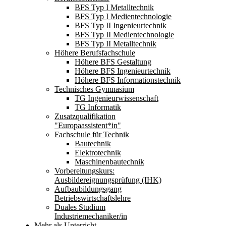
BFS Typ I Metalltechnik
BFS Typ I Medientechnologie
BFS Typ II Ingenieurtechnik
BFS Typ II Medientechnologie
BFS Typ II Metalltechnik
Höhere Berufsfachschule
Höhere BFS Gestaltung
Höhere BFS Ingenieurtechnik
Höhere BFS Informationstechnik
Technisches Gymnasium
TG Ingenieurwissenschaft
TG Informatik
Zusatzqualifikation
"Europaassistent*in"
Fachschule für Technik
Bautechnik
Elektrotechnik
Maschinenbautechnik
Vorbereitungskurs:
Ausbildereignungsprüfung (IHK)
Aufbaubildungsgang
Betriebswirtschaftslehre
Duales Studium
Industriemechaniker/in
Mehr als Unterricht