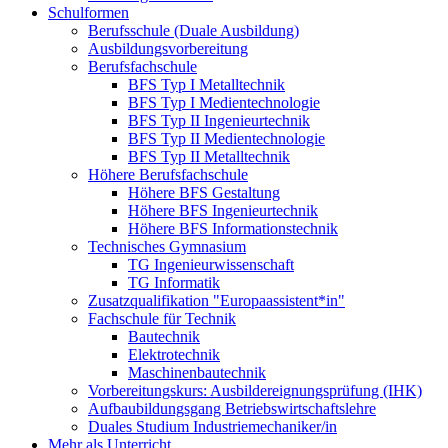
Schulformen
Berufsschule (Duale Ausbildung)
Ausbildungsvorbereitung
Berufsfachschule
BFS Typ I Metalltechnik
BFS Typ I Medientechnologie
BFS Typ II Ingenieurtechnik
BFS Typ II Medientechnologie
BFS Typ II Metalltechnik
Höhere Berufsfachschule
Höhere BFS Gestaltung
Höhere BFS Ingenieurtechnik
Höhere BFS Informationstechnik
Technisches Gymnasium
TG Ingenieurwissenschaft
TG Informatik
Zusatzqualifikation "Europaassistent*in"
Fachschule für Technik
Bautechnik
Elektrotechnik
Maschinenbautechnik
Vorbereitungskurs: Ausbildereignungsprüfung (IHK)
Aufbaubildungsgang Betriebswirtschaftslehre
Duales Studium Industriemechaniker/in
Mehr als Unterricht