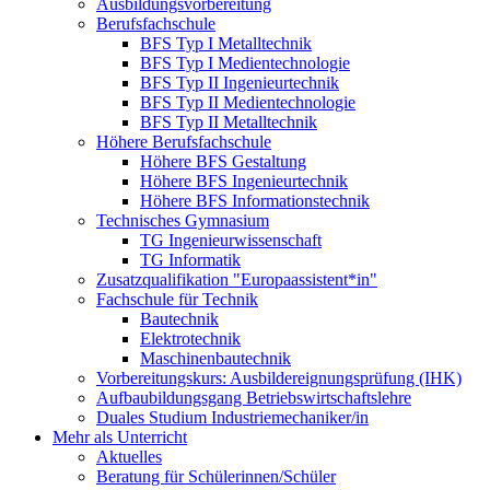
Ausbildungsvorbereitung
Berufsfachschule
BFS Typ I Metalltechnik
BFS Typ I Medientechnologie
BFS Typ II Ingenieurtechnik
BFS Typ II Medientechnologie
BFS Typ II Metalltechnik
Höhere Berufsfachschule
Höhere BFS Gestaltung
Höhere BFS Ingenieurtechnik
Höhere BFS Informationstechnik
Technisches Gymnasium
TG Ingenieurwissenschaft
TG Informatik
Zusatzqualifikation "Europaassistent*in"
Fachschule für Technik
Bautechnik
Elektrotechnik
Maschinenbautechnik
Vorbereitungskurs: Ausbildereignungsprüfung (IHK)
Aufbaubildungsgang Betriebswirtschaftslehre
Duales Studium Industriemechaniker/in
Mehr als Unterricht
Aktuelles
Beratung für Schülerinnen/Schüler