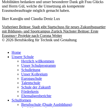
Mobilitäten bedanken und unser besonderer Dank gilt Frau Glücks
und Herrn Gül, welche die Umsetzung als kompetente
Erasmusbeauftragte möglich gemacht haben.
İlker Kanoğlu und Claudia Deniz Lux
Vorheriger Beitrag: Stadt gibt Startschuss für neues Zukunftsquartier
mit Bildungs- und Sportcampus
Zurück
Nächster Beitrag: Erste
Erasmus+ Projekte nach Corona
Weiter
© 2026 Berufskolleg für Technik und Gestaltung
Impressum
Datenschutzerklärung
Home
Unsere Schule
Herzlich willkommen
Unser Schulprogramm
Schulleitung
Unser Kollegium
Europaschule
Talentschule
Schule der Zukunft
Förderkreis
Ehemaligenberichte
Schulformen
Berufsschule (Duale Ausbildung)