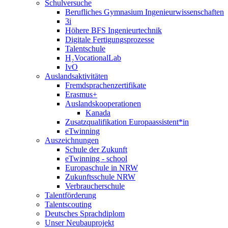
Schulversuche
Berufliches Gymnasium Ingenieurwissenschaften
3i
Höhere BFS Ingenieurtechnik
Digitale Fertigungsprozesse
Talentschule
H₂VocationalLab
IvO
Auslandsaktivitäten
Fremdsprachenzertifikate
Erasmus+
Auslandskooperationen
Kanada
Zusatzqualifikation Europaassistent*in
eTwinning
Auszeichnungen
Schule der Zukunft
eTwinning - school
Europaschule in NRW
Zukunftsschule NRW
Verbraucherschule
Talentförderung
Talentscouting
Deutsches Sprachdiplom
Unser Neubauprojekt