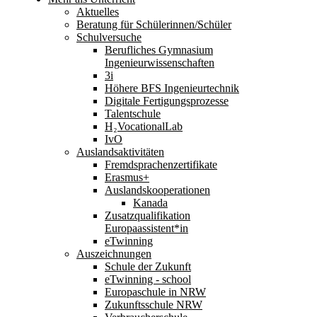
Aktuelles
Beratung für Schülerinnen/Schüler
Schulversuche
Berufliches Gymnasium
Ingenieurwissenschaften
3i
Höhere BFS Ingenieurtechnik
Digitale Fertigungsprozesse
Talentschule
H₂VocationalLab
IvO
Auslandsaktivitäten
Fremdsprachenzertifikate
Erasmus+
Auslandskooperationen
Kanada
Zusatzqualifikation
Europaassistent*in
eTwinning
Auszeichnungen
Schule der Zukunft
eTwinning - school
Europaschule in NRW
Zukunftsschule NRW