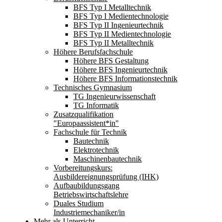
BFS Typ I Metalltechnik
BFS Typ I Medientechnologie
BFS Typ II Ingenieurtechnik
BFS Typ II Medientechnologie
BFS Typ II Metalltechnik
Höhere Berufsfachschule
Höhere BFS Gestaltung
Höhere BFS Ingenieurtechnik
Höhere BFS Informationstechnik
Technisches Gymnasium
TG Ingenieurwissenschaft
TG Informatik
Zusatzqualifikation
"Europaassistent*in"
Fachschule für Technik
Bautechnik
Elektrotechnik
Maschinenbautechnik
Vorbereitungskurs:
Ausbildereignungsprüfung (IHK)
Aufbaubildungsgang
Betriebswirtschaftslehre
Duales Studium
Industriemechaniker/in
Mehr als Unterricht