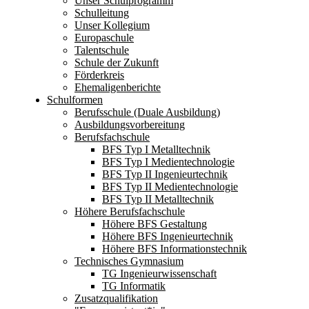
Unser Schulprogramm
Schulleitung
Unser Kollegium
Europaschule
Talentschule
Schule der Zukunft
Förderkreis
Ehemaligenberichte
Schulformen
Berufsschule (Duale Ausbildung)
Ausbildungsvorbereitung
Berufsfachschule
BFS Typ I Metalltechnik
BFS Typ I Medientechnologie
BFS Typ II Ingenieurtechnik
BFS Typ II Medientechnologie
BFS Typ II Metalltechnik
Höhere Berufsfachschule
Höhere BFS Gestaltung
Höhere BFS Ingenieurtechnik
Höhere BFS Informationstechnik
Technisches Gymnasium
TG Ingenieurwissenschaft
TG Informatik
Zusatzqualifikation