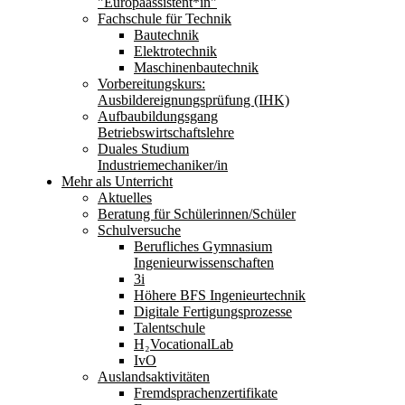
"Europaassistent*in"
Fachschule für Technik
Bautechnik
Elektrotechnik
Maschinenbautechnik
Vorbereitungskurs:
Ausbildereignungsprüfung (IHK)
Aufbaubildungsgang
Betriebswirtschaftslehre
Duales Studium
Industriemechaniker/in
Mehr als Unterricht
Aktuelles
Beratung für Schülerinnen/Schüler
Schulversuche
Berufliches Gymnasium
Ingenieurwissenschaften
3i
Höhere BFS Ingenieurtechnik
Digitale Fertigungsprozesse
Talentschule
H₂VocationalLab
IvO
Auslandsaktivitäten
Fremdsprachenzertifikate