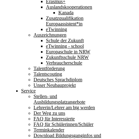
Erasmus+
Auslandskooperationen
Kanada
Zusatzqualifikation
Europaassistent*in
eTwinning
Auszeichnungen
Schule der Zukunft
eTwinning - school
Europaschule in NRW
Zukunftsschule NRW
Verbraucherschule
Talentförderung
Talentscouting
Deutsches Sprachdiplom
Unser Neubauprojekt
Service
Stellen- und
Ausbildungsplatzangebote
Lehrerin/Lehrer am btg werden
Der Weg zu uns
FAQ für Interessierte
FAQ für Schülerinnen/Schüler
Terminkalender
Download Bildungsganginfos und