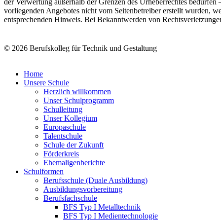
der Verwertung außerhalb der Grenzen des Urheberrechtes bedürfen – s
vorliegenden Angebotes nicht vom Seitenbetreiber erstellt wurden, we
entsprechenden Hinweis. Bei Bekanntwerden von Rechtsverletzungen 
© 2026 Berufskolleg für Technik und Gestaltung
Home
Unsere Schule
Herzlich willkommen
Unser Schulprogramm
Schulleitung
Unser Kollegium
Europaschule
Talentschule
Schule der Zukunft
Förderkreis
Ehemaligenberichte
Schulformen
Berufsschule (Duale Ausbildung)
Ausbildungsvorbereitung
Berufsfachschule
BFS Typ I Metalltechnik
BFS Typ I Medientechnologie