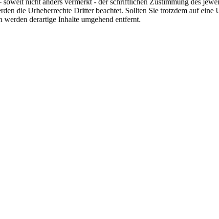
oweit nicht anders vermerkt - der schriftlichen Zustimmung des jeweili
rden die Urheberrechte Dritter beachtet. Sollten Sie trotzdem auf ein
werden derartige Inhalte umgehend entfernt.