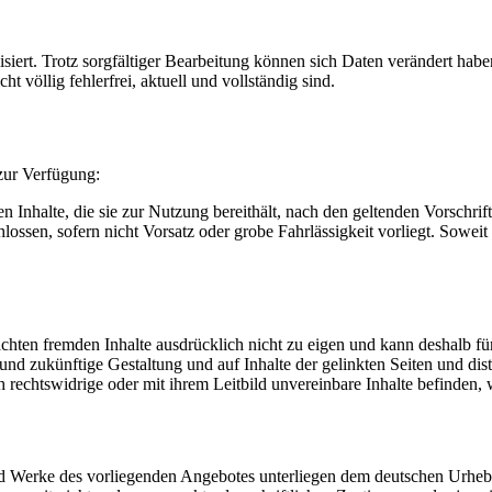
iert. Trotz sorgfältiger Bearbeitung können sich Daten verändert haben
t völlig fehlerfrei, aktuell und vollständig sind.
zur Verfügung:
n Inhalte, die sie zur Nutzung bereithält, nach den geltenden Vorschrif
ssen, sofern nicht Vorsatz oder grobe Fahrlässigkeit vorliegt. Soweit ein 
hten fremden Inhalte ausdrücklich nicht zu eigen und kann deshalb für 
und zukünftige Gestaltung und auf Inhalte der gelinkten Seiten und dista
ch rechtswidrige oder mit ihrem Leitbild unvereinbare Inhalte befinden
e und Werke des vorliegenden Angebotes unterliegen dem deutschen Urhebe