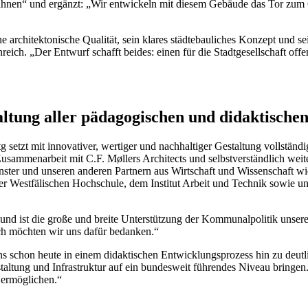
rzahnen“ und ergänzt: „Wir entwickeln mit diesem Gebäude das Tor zu
 architektonische Qualität, sein klares städtebauliches Konzept und se
ch. „Der Entwurf schafft beides: einen für die Stadtgesellschaft offen
altung aller pädagogischen und didaktisch
 setzt mit innovativer, wertiger und nachhaltiger Gestaltung vollstän
usammenarbeit mit C.F. Møllers Architects und selbstverständlich wei
ünster und unseren anderen Partnern aus Wirtschaft und Wissenschaft
Westfälischen Hochschule, dem Institut Arbeit und Technik sowie uns
 und ist die große und breite Unterstützung der Kommunalpolitik unser
ich möchten wir uns dafür bedanken.“
uns schon heute in einem didaktischen Entwicklungsprozess hin zu deutli
taltung und Infrastruktur auf ein bundesweit führendes Niveau bringen
 ermöglichen.“