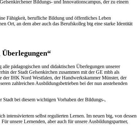
m Gelsenkirchener Bildungs- und Innovationscampus, der zu einem
ine Fähigkeit, berufliche Bildung und öffentliches Leben
en Ort, an dem aber auch das Berufskolleg btg eine starke Identität
en Überlegungen“
dig alle pädagogischen und didaktischen Überlegungen unserer
terhin der Stadt Gelsenkirchen zusammen mit der GE mbh als
 wie der IHK Nord Westfalen, der Handwerkskammer Münster, der
eren zahlreichen Ausbildungsbetrieben bei der nun anstehenden
er Stadt bei diesem wichtigen Vorhaben der Bildungs-,
ch intensiviertem selbst regulierten Lernen. Im neuen btg, von dessen
. Für unsere Lernenden, aber auch für unsere Ausbildungspartner,