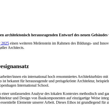
den architektonisch herausragenden Entwurf des neuen Gebäudes
r 2025
einen weiteren Meilenstein im Rahmen des Bildungs- und Innovat
ller Architects.
Designansatz
itarbeiter/innen ein international hoch renommiertes Architekturbüro m
ist bekannt für herausragende und preisgekrönte Architektur, beispi
openhagen International School.
einer umfassenden Analyse des lokalen Kontextes methodisch und ganzh
hitektur und Design von Baukomponenten auf einzigartige Weise integ
essentielle Elemente unserer Arbeit. Dieses Ethos ist grundlegend für a