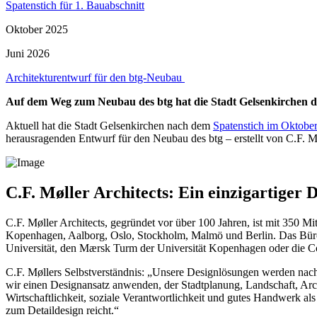
Spatenstich für 1. Bauabschnitt
Oktober 2025
Juni 2026
Architekturentwurf für den btg-Neubau
Auf dem Weg zum Neubau des btg hat die Stadt Gelsenkirchen 
Aktuell hat die Stadt Gelsenkirchen nach dem
Spatenstich im Oktobe
herausragenden Entwurf für den Neubau des btg – erstellt von C.F. Mø
C.F. Møller Architects: Ein einzigartiger 
C.F. Møller Architects, gegründet vor über 100 Jahren, ist mit 350 M
Kopenhagen, Aalborg, Oslo, Stockholm, Malmö und Berlin. Das Büro 
Universität, den Mærsk Turm der Universität Kopenhagen oder die C
C.F. Møllers Selbstverständnis: „Unsere Designlösungen werden nach 
wir einen Designansatz anwenden, der Stadtplanung, Landschaft, Arc
Wirtschaftlichkeit, soziale Verantwortlichkeit und gutes Handwerk als 
zum Detaildesign reicht.“