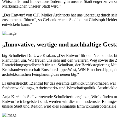
Wirtschafts- und Innovationsförderung in unserer Stadt enger zu ve
Markenzeichen unserer Stadt wird.“
„Der Entwurf von C.F. Møller Architects hat uns überzeugt durch seine
zusammenzuführen“, so Gelsenkirchens Stadtbaurat Christoph Heidenrei
entwickeln kann.“
„Innovative, wertige und nachhaltige Gest
btg-Schulleiter Dr. Uwe Krakau: „Der Entwurf für den Neubau des btg
Planungen um. Wir freuen uns sehr auf den weiteren Weg sowie die Z
Entwicklungsgesellschaft für u.a. Schulbau, der Bezirksregierung M
Kreishandwerkerschaft Emscher-Lippe-West, WiN Emscher-Lippe, der 
architektonischen Feinplanung des neuen btg.“
Er unterstreicht: „Zentral für das gesamte Entwicklungsvorhaben war
Stadtentwicklungs-, Arbeitsmarkt- und Wirtschaftspolitik. Ausdrückl
Anja Kirch als Stellvertretende Schulleiterin ergänzt: „Wir befinden 
Entwurf wir begeistert sind, werden wir dies mit modernster Raumges
unsere Stadt und Region wird dies einmalige Entwicklungspotenziale