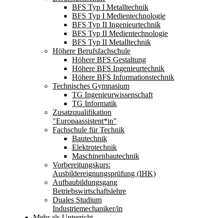
BFS Typ I Metalltechnik
BFS Typ I Medientechnologie
BFS Typ II Ingenieurtechnik
BFS Typ II Medientechnologie
BFS Typ II Metalltechnik
Höhere Berufsfachschule
Höhere BFS Gestaltung
Höhere BFS Ingenieurtechnik
Höhere BFS Informationstechnik
Technisches Gymnasium
TG Ingenieurwissenschaft
TG Informatik
Zusatzqualifikation
"Europaassistent*in"
Fachschule für Technik
Bautechnik
Elektrotechnik
Maschinenbautechnik
Vorbereitungskurs:
Ausbildereignungsprüfung (IHK)
Aufbaubildungsgang
Betriebswirtschaftslehre
Duales Studium
Industriemechaniker/in
Mehr als Unterricht