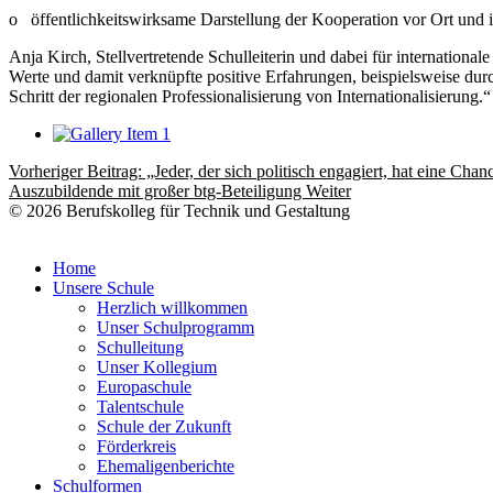
o öffentlichkeitswirksame Darstellung der Kooperation vor Ort und 
Anja Kirch, Stellvertretende Schulleiterin und dabei für internationa
Werte und damit verknüpfte positive Erfahrungen, beispielsweise durc
Schritt der regionalen Professionalisierung von Internationalisierung.“
Vorheriger Beitrag: „Jeder, der sich politisch engagiert, hat eine Ch
Auszubildende mit großer btg-Beteiligung
Weiter
© 2026 Berufskolleg für Technik und Gestaltung
Home
Unsere Schule
Herzlich willkommen
Unser Schulprogramm
Schulleitung
Unser Kollegium
Europaschule
Talentschule
Schule der Zukunft
Förderkreis
Ehemaligenberichte
Schulformen