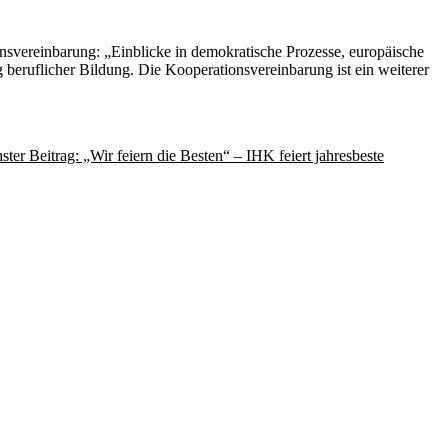
ionsvereinbarung: „Einblicke in demokratische Prozesse, europäische
 beruflicher Bildung. Die Kooperationsvereinbarung ist ein weiterer
ster Beitrag: „Wir feiern die Besten“ – IHK feiert jahresbeste
Impressum
Datenschutzerklärung