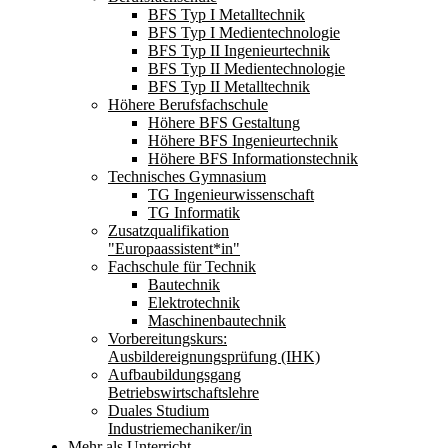
BFS Typ I Metalltechnik
BFS Typ I Medientechnologie
BFS Typ II Ingenieurtechnik
BFS Typ II Medientechnologie
BFS Typ II Metalltechnik
Höhere Berufsfachschule
Höhere BFS Gestaltung
Höhere BFS Ingenieurtechnik
Höhere BFS Informationstechnik
Technisches Gymnasium
TG Ingenieurwissenschaft
TG Informatik
Zusatzqualifikation
"Europaassistent*in"
Fachschule für Technik
Bautechnik
Elektrotechnik
Maschinenbautechnik
Vorbereitungskurs:
Ausbildereignungsprüfung (IHK)
Aufbaubildungsgang
Betriebswirtschaftslehre
Duales Studium
Industriemechaniker/in
Mehr als Unterricht