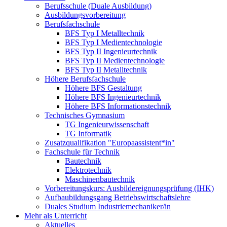
Berufsschule (Duale Ausbildung)
Ausbildungsvorbereitung
Berufsfachschule
BFS Typ I Metalltechnik
BFS Typ I Medientechnologie
BFS Typ II Ingenieurtechnik
BFS Typ II Medientechnologie
BFS Typ II Metalltechnik
Höhere Berufsfachschule
Höhere BFS Gestaltung
Höhere BFS Ingenieurtechnik
Höhere BFS Informationstechnik
Technisches Gymnasium
TG Ingenieurwissenschaft
TG Informatik
Zusatzqualifikation "Europaassistent*in"
Fachschule für Technik
Bautechnik
Elektrotechnik
Maschinenbautechnik
Vorbereitungskurs: Ausbildereignungsprüfung (IHK)
Aufbaubildungsgang Betriebswirtschaftslehre
Duales Studium Industriemechaniker/in
Mehr als Unterricht
Aktuelles