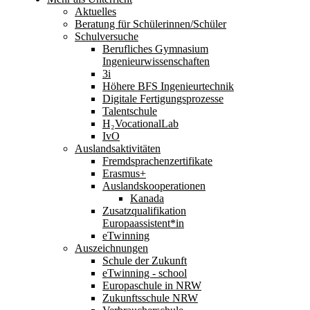
Aktuelles
Beratung für Schülerinnen/Schüler
Schulversuche
Berufliches Gymnasium
Ingenieurwissenschaften
3i
Höhere BFS Ingenieurtechnik
Digitale Fertigungsprozesse
Talentschule
H₂VocationalLab
IvO
Auslandsaktivitäten
Fremdsprachenzertifikate
Erasmus+
Auslandskooperationen
Kanada
Zusatzqualifikation
Europaassistent*in
eTwinning
Auszeichnungen
Schule der Zukunft
eTwinning - school
Europaschule in NRW
Zukunftsschule NRW