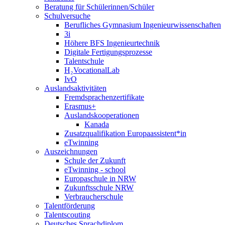
Beratung für Schülerinnen/Schüler
Schulversuche
Berufliches Gymnasium Ingenieurwissenschaften
3i
Höhere BFS Ingenieurtechnik
Digitale Fertigungsprozesse
Talentschule
H₂VocationalLab
IvO
Auslandsaktivitäten
Fremdsprachenzertifikate
Erasmus+
Auslandskooperationen
Kanada
Zusatzqualifikation Europaassistent*in
eTwinning
Auszeichnungen
Schule der Zukunft
eTwinning - school
Europaschule in NRW
Zukunftsschule NRW
Verbraucherschule
Talentförderung
Talentscouting
Deutsches Sprachdiplom