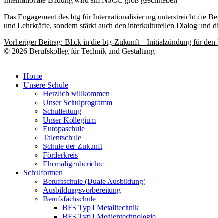
Internationale Bildung wird am NSCC groß geschrieben
Das Engagement des btg für Internationalisierung unterstreicht die Be
und Lehrkräfte, sondern stärkt auch den interkulturellen Dialog und
Vorheriger Beitrag: Blick in die btg-Zukunft – Initialzündung für d
© 2026 Berufskolleg für Technik und Gestaltung
Home
Unsere Schule
Herzlich willkommen
Unser Schulprogramm
Schulleitung
Unser Kollegium
Europaschule
Talentschule
Schule der Zukunft
Förderkreis
Ehemaligenberichte
Schulformen
Berufsschule (Duale Ausbildung)
Ausbildungsvorbereitung
Berufsfachschule
BFS Typ I Metalltechnik
BFS Typ I Medientechnologie