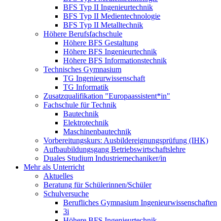
BFS Typ II Ingenieurtechnik
BFS Typ II Medientechnologie
BFS Typ II Metalltechnik
Höhere Berufsfachschule
Höhere BFS Gestaltung
Höhere BFS Ingenieurtechnik
Höhere BFS Informationstechnik
Technisches Gymnasium
TG Ingenieurwissenschaft
TG Informatik
Zusatzqualifikation "Europaassistent*in"
Fachschule für Technik
Bautechnik
Elektrotechnik
Maschinenbautechnik
Vorbereitungskurs: Ausbildereignungsprüfung (IHK)
Aufbaubildungsgang Betriebswirtschaftslehre
Duales Studium Industriemechaniker/in
Mehr als Unterricht
Aktuelles
Beratung für Schülerinnen/Schüler
Schulversuche
Berufliches Gymnasium Ingenieurwissenschaften
3i
Höhere BFS Ingenieurtechnik