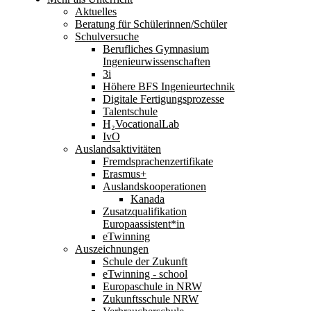
Aktuelles
Beratung für Schülerinnen/Schüler
Schulversuche
Berufliches Gymnasium
Ingenieurwissenschaften
3i
Höhere BFS Ingenieurtechnik
Digitale Fertigungsprozesse
Talentschule
H₂VocationalLab
IvO
Auslandsaktivitäten
Fremdsprachenzertifikate
Erasmus+
Auslandskooperationen
Kanada
Zusatzqualifikation
Europaassistent*in
eTwinning
Auszeichnungen
Schule der Zukunft
eTwinning - school
Europaschule in NRW
Zukunftsschule NRW