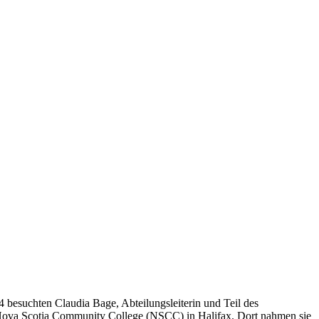
 besuchten Claudia Bage, Abteilungsleiterin und Teil des
es Nova Scotia Community College (NSCC) in Halifax. Dort nahmen sie