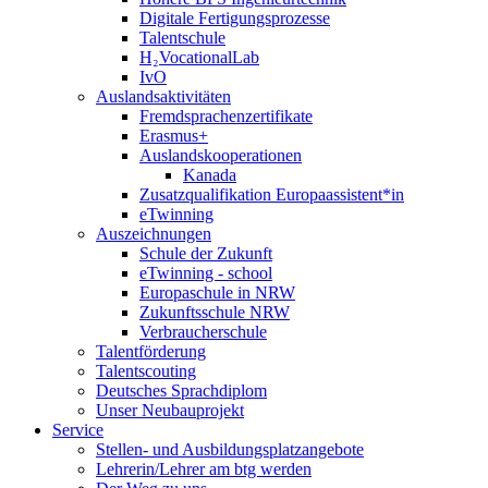
Digitale Fertigungsprozesse
Talentschule
H₂VocationalLab
IvO
Auslandsaktivitäten
Fremdsprachenzertifikate
Erasmus+
Auslandskooperationen
Kanada
Zusatzqualifikation Europaassistent*in
eTwinning
Auszeichnungen
Schule der Zukunft
eTwinning - school
Europaschule in NRW
Zukunftsschule NRW
Verbraucherschule
Talentförderung
Talentscouting
Deutsches Sprachdiplom
Unser Neubauprojekt
Service
Stellen- und Ausbildungsplatzangebote
Lehrerin/Lehrer am btg werden