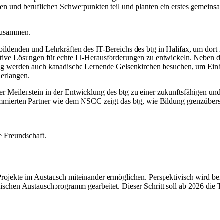
en und beruflichen Schwerpunkten teil und planten ein erstes gemeinsa
 zusammen.
bildenden und Lehrkräften des IT-Bereichs des btg in Halifax, um dor
vative Lösungen für echte IT-Herausforderungen zu entwickeln. Neben de
werden auch kanadische Lernende Gelsenkirchen besuchen, um Einbli
zu erlangen.
er Meilenstein in der Entwicklung des btg zu einer zukunftsfähigen und
mmierten Partner wie dem NSCC zeigt das btg, wie Bildung grenzübers
 Freundschaft.
ojekte im Austausch miteinander ermöglichen. Perspektivisch wird ber
ischen Austauschprogramm gearbeitet. Dieser Schritt soll ab 2026 die 