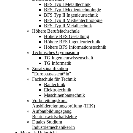
BFS Typ I Metalltechnik
BFS Typ I Medientechnologie
BFS Typ II Ingenieurtechnik
BFS Typ II Medientechnologie
BFS Typ II Metalltechnik
Höhere Berufsfachschule
Höhere BFS Gestaltung
Höhere BFS Ingenieurtechnik
Höhere BFS Informationstechnik
Technisches Gymnasium
TG Ingenieurwissenschaft
TG Informatik
Zusatzqualifikation
"Europaassistent*in"
Fachschule für Technik
Bautechnik
Elektrotechnik
Maschinenbautechnik
Vorbereitungskurs:
Ausbildereignungsprüfung (IHK)
Aufbaubildungsgang
Betriebswirtschaftslehre
Duales Studium
Industriemechaniker/in
Mehr als Unterricht