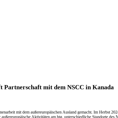
ft Partnerschaft mit dem NSCC in Kanada
mmenarbeit mit dem außereuropäischen Ausland gemacht. Im Herbst 2024
ür außereuropäische Aktivitäten am btg, unterschiedliche Standorte d