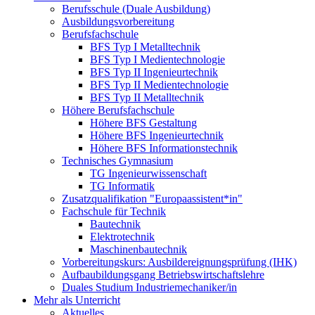
Berufsschule (Duale Ausbildung)
Ausbildungsvorbereitung
Berufsfachschule
BFS Typ I Metalltechnik
BFS Typ I Medientechnologie
BFS Typ II Ingenieurtechnik
BFS Typ II Medientechnologie
BFS Typ II Metalltechnik
Höhere Berufsfachschule
Höhere BFS Gestaltung
Höhere BFS Ingenieurtechnik
Höhere BFS Informationstechnik
Technisches Gymnasium
TG Ingenieurwissenschaft
TG Informatik
Zusatzqualifikation "Europaassistent*in"
Fachschule für Technik
Bautechnik
Elektrotechnik
Maschinenbautechnik
Vorbereitungskurs: Ausbildereignungsprüfung (IHK)
Aufbaubildungsgang Betriebswirtschaftslehre
Duales Studium Industriemechaniker/in
Mehr als Unterricht
Aktuelles