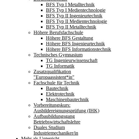
BFS Typ I Metalltechnik
BFS Typ I Medientechnologie
BFS Typ II Ingenieurtechnik
BFS Typ II Medientechnologie
BFS Typ II Metalltechnik
Höhere Berufsfachschule
Höhere BFS Gestaltung
Höhere BFS Ingenieurtechnik
Höhere BFS Informationstechnik
Technisches Gymnasium
TG Ingenieurwissenschaft
TG Informatik
Zusatzqualifikation
"Europaassistent*in"
Fachschule für Technik
Bautechnik
Elektrotechnik
Maschinenbautechnik
Vorbereitungskurs:
Ausbildereignungsprüfung (IHK)
Aufbaubildungsgang
Betriebswirtschaftslehre
Duales Studium
Industriemechaniker/in
Mehr als Unterricht