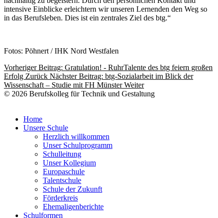
nachhaltig zu begeistern. Durch den persönlichen Kontakt und
intensive Einblicke erleichtern wir unseren Lernenden den Weg so
in das Berufsleben. Dies ist ein zentrales Ziel des btg.“
Fotos: Pöhnert / IHK Nord Westfalen
Vorheriger Beitrag: Gratulation! - RuhrTalente des btg feiern großen
Erfolg
Zurück
Nächster Beitrag: btg-Sozialarbeit im Blick der
Wissenschaft – Studie mit FH Münster
Weiter
© 2026 Berufskolleg für Technik und Gestaltung
Impressum
Datenschutzerklärung
Home
Unsere Schule
Herzlich willkommen
Unser Schulprogramm
Schulleitung
Unser Kollegium
Europaschule
Talentschule
Schule der Zukunft
Förderkreis
Ehemaligenberichte
Schulformen