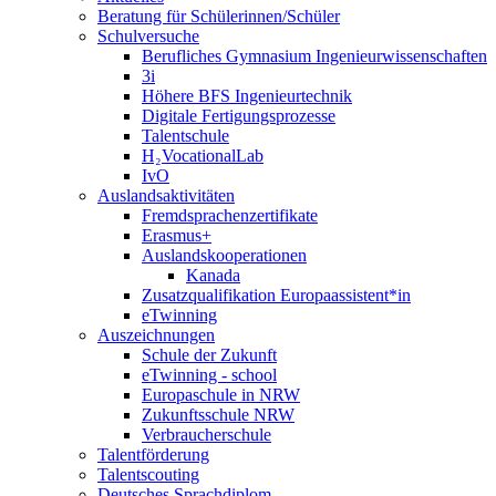
Beratung für Schülerinnen/Schüler
Schulversuche
Berufliches Gymnasium Ingenieurwissenschaften
3i
Höhere BFS Ingenieurtechnik
Digitale Fertigungsprozesse
Talentschule
H₂VocationalLab
IvO
Auslandsaktivitäten
Fremdsprachenzertifikate
Erasmus+
Auslandskooperationen
Kanada
Zusatzqualifikation Europaassistent*in
eTwinning
Auszeichnungen
Schule der Zukunft
eTwinning - school
Europaschule in NRW
Zukunftsschule NRW
Verbraucherschule
Talentförderung
Talentscouting
Deutsches Sprachdiplom