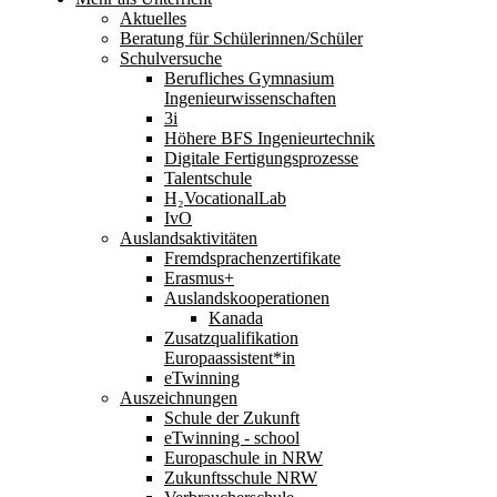
Aktuelles
Beratung für Schülerinnen/Schüler
Schulversuche
Berufliches Gymnasium
Ingenieurwissenschaften
3i
Höhere BFS Ingenieurtechnik
Digitale Fertigungsprozesse
Talentschule
H₂VocationalLab
IvO
Auslandsaktivitäten
Fremdsprachenzertifikate
Erasmus+
Auslandskooperationen
Kanada
Zusatzqualifikation
Europaassistent*in
eTwinning
Auszeichnungen
Schule der Zukunft
eTwinning - school
Europaschule in NRW
Zukunftsschule NRW