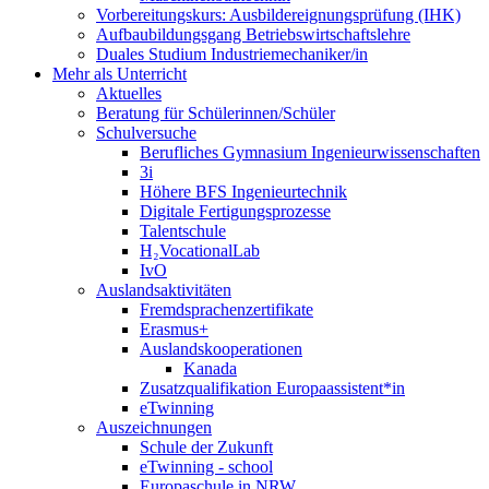
Vorbereitungskurs: Ausbildereignungsprüfung (IHK)
Aufbaubildungsgang Betriebswirtschaftslehre
Duales Studium Industriemechaniker/in
Mehr als Unterricht
Aktuelles
Beratung für Schülerinnen/Schüler
Schulversuche
Berufliches Gymnasium Ingenieurwissenschaften
3i
Höhere BFS Ingenieurtechnik
Digitale Fertigungsprozesse
Talentschule
H₂VocationalLab
IvO
Auslandsaktivitäten
Fremdsprachenzertifikate
Erasmus+
Auslandskooperationen
Kanada
Zusatzqualifikation Europaassistent*in
eTwinning
Auszeichnungen
Schule der Zukunft
eTwinning - school
Europaschule in NRW