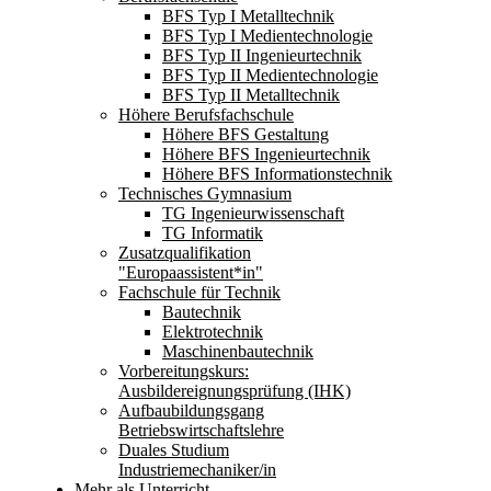
BFS Typ I Metalltechnik
BFS Typ I Medientechnologie
BFS Typ II Ingenieurtechnik
BFS Typ II Medientechnologie
BFS Typ II Metalltechnik
Höhere Berufsfachschule
Höhere BFS Gestaltung
Höhere BFS Ingenieurtechnik
Höhere BFS Informationstechnik
Technisches Gymnasium
TG Ingenieurwissenschaft
TG Informatik
Zusatzqualifikation
"Europaassistent*in"
Fachschule für Technik
Bautechnik
Elektrotechnik
Maschinenbautechnik
Vorbereitungskurs:
Ausbildereignungsprüfung (IHK)
Aufbaubildungsgang
Betriebswirtschaftslehre
Duales Studium
Industriemechaniker/in
Mehr als Unterricht