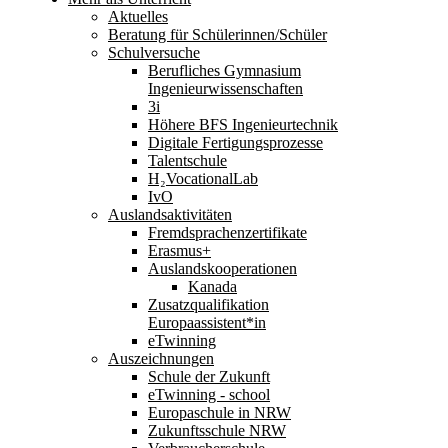
Aktuelles
Beratung für Schülerinnen/Schüler
Schulversuche
Berufliches Gymnasium
Ingenieurwissenschaften
3i
Höhere BFS Ingenieurtechnik
Digitale Fertigungsprozesse
Talentschule
H₂VocationalLab
IvO
Auslandsaktivitäten
Fremdsprachenzertifikate
Erasmus+
Auslandskooperationen
Kanada
Zusatzqualifikation
Europaassistent*in
eTwinning
Auszeichnungen
Schule der Zukunft
eTwinning - school
Europaschule in NRW
Zukunftsschule NRW