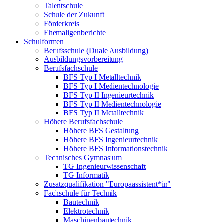
Talentschule
Schule der Zukunft
Förderkreis
Ehemaligenberichte
Schulformen
Berufsschule (Duale Ausbildung)
Ausbildungsvorbereitung
Berufsfachschule
BFS Typ I Metalltechnik
BFS Typ I Medientechnologie
BFS Typ II Ingenieurtechnik
BFS Typ II Medientechnologie
BFS Typ II Metalltechnik
Höhere Berufsfachschule
Höhere BFS Gestaltung
Höhere BFS Ingenieurtechnik
Höhere BFS Informationstechnik
Technisches Gymnasium
TG Ingenieurwissenschaft
TG Informatik
Zusatzqualifikation "Europaassistent*in"
Fachschule für Technik
Bautechnik
Elektrotechnik
Maschinenbautechnik