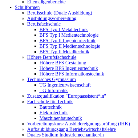
Ehemaligenberichte
Schulformen
Berufsschule (Duale Ausbildung)
Ausbildungsvorbereitung
Berufsfachschule
BFS Typ I Metalltechnik
BFS Typ I Medientechnologie
BFS Typ II Ingenieurtechnik
BFS Typ II Medientechnologie
BFS Typ II Metalltechnik
Höhere Berufsfachschule
Höhere BFS Gestaltung
Höhere BFS Ingenieurtechnik
Höhere BFS Informationstechnik
Technisches Gymnasium
TG Ingenieurwissenschaft
TG Informatik
Zusatzqualifikation "Europaassistent*in"
Fachschule für Technik
Bautechnik
Elektrotechnik
Maschinenbautechnik
Vorbereitungskurs: Ausbildereignungsprüfung (IHK)
Aufbaubildungsgang Betriebswirtschaftslehre
Duales Studium Industriemechaniker/in