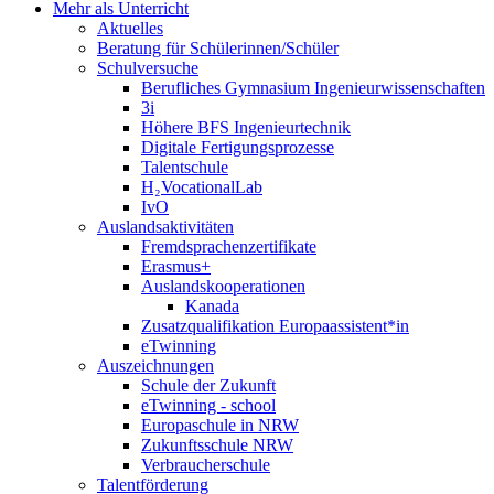
Mehr als Unterricht
Aktuelles
Beratung für Schülerinnen/Schüler
Schulversuche
Berufliches Gymnasium Ingenieurwissenschaften
3i
Höhere BFS Ingenieurtechnik
Digitale Fertigungsprozesse
Talentschule
H₂VocationalLab
IvO
Auslandsaktivitäten
Fremdsprachenzertifikate
Erasmus+
Auslandskooperationen
Kanada
Zusatzqualifikation Europaassistent*in
eTwinning
Auszeichnungen
Schule der Zukunft
eTwinning - school
Europaschule in NRW
Zukunftsschule NRW
Verbraucherschule
Talentförderung