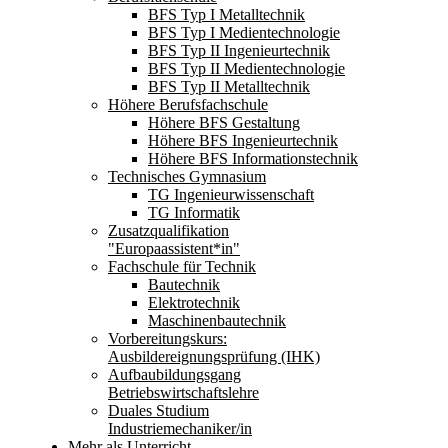
BFS Typ I Metalltechnik
BFS Typ I Medientechnologie
BFS Typ II Ingenieurtechnik
BFS Typ II Medientechnologie
BFS Typ II Metalltechnik
Höhere Berufsfachschule
Höhere BFS Gestaltung
Höhere BFS Ingenieurtechnik
Höhere BFS Informationstechnik
Technisches Gymnasium
TG Ingenieurwissenschaft
TG Informatik
Zusatzqualifikation
"Europaassistent*in"
Fachschule für Technik
Bautechnik
Elektrotechnik
Maschinenbautechnik
Vorbereitungskurs:
Ausbildereignungsprüfung (IHK)
Aufbaubildungsgang
Betriebswirtschaftslehre
Duales Studium
Industriemechaniker/in
Mehr als Unterricht