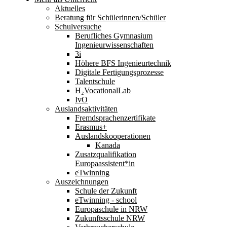
Aktuelles
Beratung für Schülerinnen/Schüler
Schulversuche
Berufliches Gymnasium
Ingenieurwissenschaften
3i
Höhere BFS Ingenieurtechnik
Digitale Fertigungsprozesse
Talentschule
H₂VocationalLab
IvO
Auslandsaktivitäten
Fremdsprachenzertifikate
Erasmus+
Auslandskooperationen
Kanada
Zusatzqualifikation
Europaassistent*in
eTwinning
Auszeichnungen
Schule der Zukunft
eTwinning - school
Europaschule in NRW
Zukunftsschule NRW