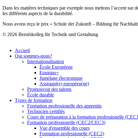
Dans les matières techniques par exemple nous mettons l’accent sur de
les différents aspects de la durabilité.
Nous avons reçu le prix « Schule der Zukunft – Bildung für Nachhalt
© 2026 Berufskolleg für Technik und Gestaltung
Accueil
Qui sommes-nous?
Internationalisation
École Européene
Erasmus+
Jumelage électronique
Assistant(e) européen(ne)
Promouvoir des talents
École durable
Types de formation
Formation professionelle des apprentis
Technicien certifiés
Cours de préparation à la formation professionelle (CEC
Formation professionelle (CEC2/CEC3)
Vue d'ensemble des cours
Formation professionelle (CEC2)