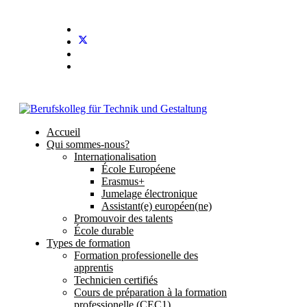
Stundenplan
E-Mail
IServ
Accueil
Qui sommes-nous?
Internationalisation
École Européene
Erasmus+
Jumelage électronique
Assistant(e) européen(ne)
Promouvoir des talents
École durable
Types de formation
Formation professionelle des
apprentis
Technicien certifiés
Cours de préparation à la formation
professionelle (CEC1)